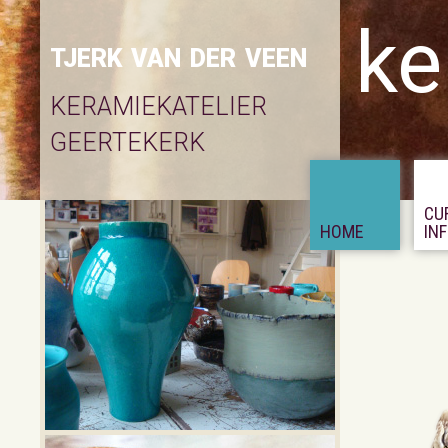
ke
tjerk van der veen
keramiekatelier
geertekerk
CU
HOME
IN