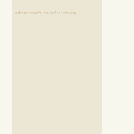
website:
omniafausta grafisch ontwerp