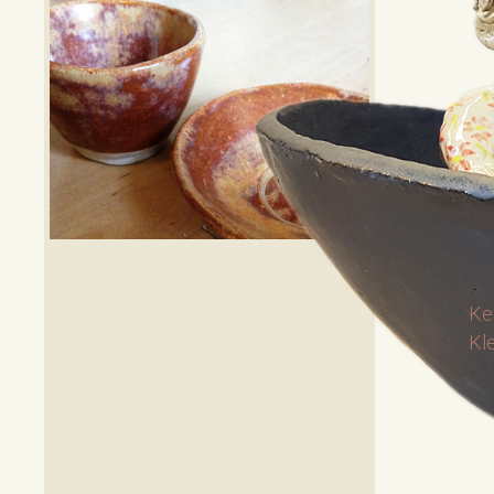
Ke
Kl