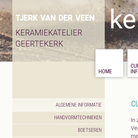
ke
tjerk van der veen
keramiekatelier
geertekerk
CU
HOME
IN
C
ALGEMENE INFORMATIE
HANDVORMTECHNIEKEN
In 
Ve
BOETSEREN
met