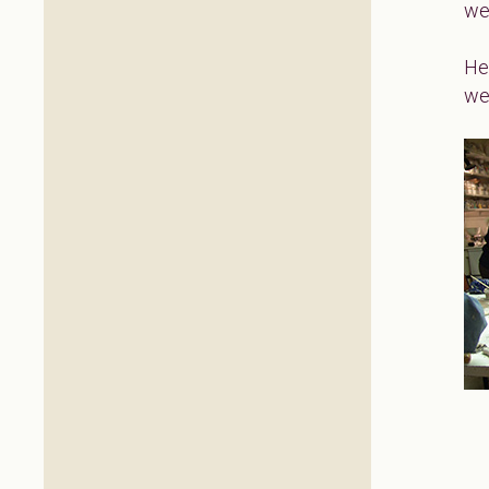
we
Het
wer